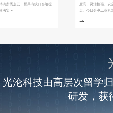
需点云，桶具有缺口会给提
度高、灵活性强、安全可靠
··
点。今日分享工业机器···
光沦科技由高层次留学
研发，获