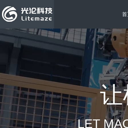
首
让
LET MA