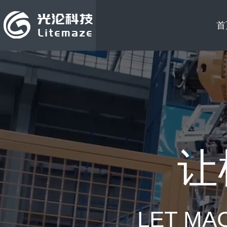
首
让
LET MA