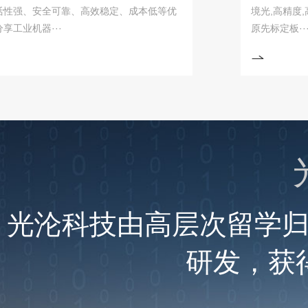
、安全可靠、高效稳定、成本低等优
境光,高精度,高速
机器···
原先标定板···
光沦科技由高层次留学
研发，获